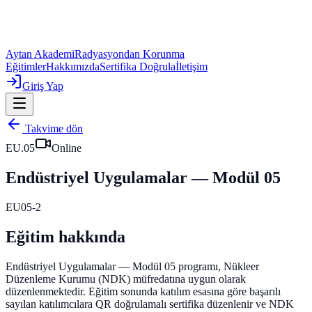
Aytan Akademi
Radyasyondan Korunma
Eğitimler
Hakkımızda
Sertifika Doğrula
İletişim
Giriş Yap
Takvime dön
EU.05
Online
Endüstriyel Uygulamalar — Modül 05
EU05-2
Eğitim hakkında
Endüstriyel Uygulamalar — Modül 05 programı, Nükleer
Düzenleme Kurumu (NDK) müfredatına uygun olarak
düzenlenmektedir.
Eğitim sonunda katılım esasına göre başarılı
sayılan katılımcılara QR doğrulamalı sertifika düzenlenir ve NDK