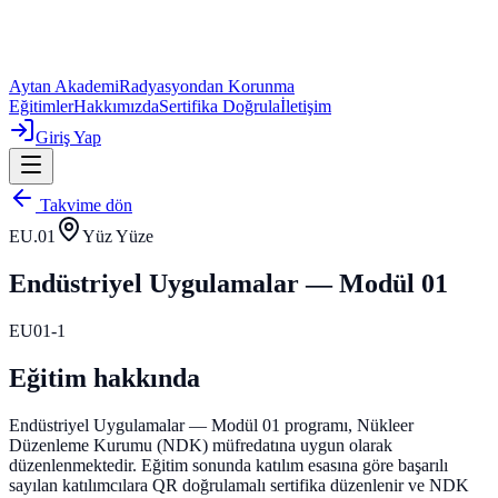
Aytan Akademi
Radyasyondan Korunma
Eğitimler
Hakkımızda
Sertifika Doğrula
İletişim
Giriş Yap
Takvime dön
EU.01
Yüz Yüze
Endüstriyel Uygulamalar — Modül 01
EU01-1
Eğitim hakkında
Endüstriyel Uygulamalar — Modül 01 programı, Nükleer
Düzenleme Kurumu (NDK) müfredatına uygun olarak
düzenlenmektedir.
Eğitim sonunda katılım esasına göre başarılı
sayılan katılımcılara QR doğrulamalı sertifika düzenlenir ve NDK