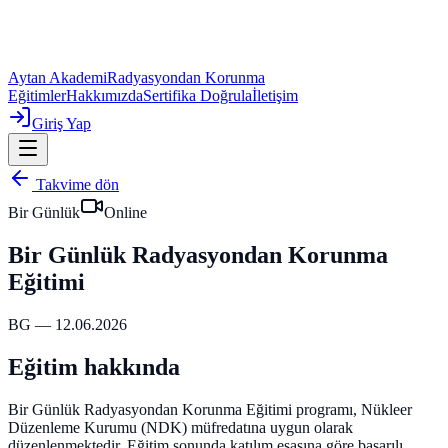
Aytan Akademi
Radyasyondan Korunma
Eğitimler
Hakkımızda
Sertifika Doğrula
İletişim
Giriş Yap
Takvime dön
Bir Günlük
Online
Bir Günlük Radyasyondan Korunma
Eğitimi
BG — 12.06.2026
Eğitim hakkında
Bir Günlük Radyasyondan Korunma Eğitimi programı, Nükleer
Düzenleme Kurumu (NDK) müfredatına uygun olarak
düzenlenmektedir.
Eğitim sonunda katılım esasına göre başarılı